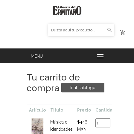
Tu carrito de
compra
Ir al catálogo
Artículo
Titulo
Precio
Cantidad
Total
Música e
$446
$446
identidades
MXN
MXN